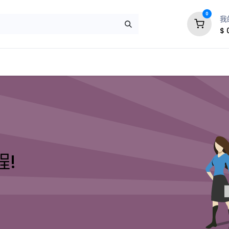
0
我
$
!